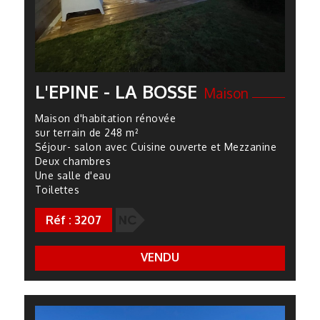
L'EPINE - LA BOSSE
Maison
Maison d'habitation rénovée
sur terrain de 248 m²
Séjour- salon avec Cuisine ouverte et Mezzanine
Deux chambres
Une salle d'eau
Toilettes
N
Réf : 3207
378 000 € FAI + Notaire
VENDU
next