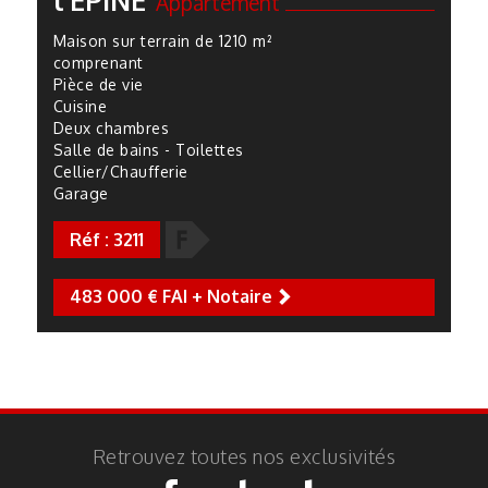
l'EPINE
Appartement
Maison sur terrain de 1210 m²
comprenant
Pièce de vie
Cuisine
Deux chambres
Salle de bains - Toilettes
Cellier/Chaufferie
Garage
F
Réf : 3211
483 000 € FAI + Notaire
next
Retrouvez toutes nos exclusivités