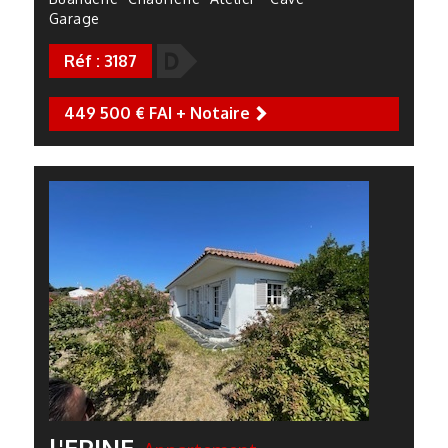
Garage
D
Réf : 3187
449 500 € FAI + Notaire
next