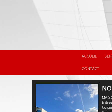
ACCUEIL
SER
CONTACT
NO
MAISO
Entré
Cuisi