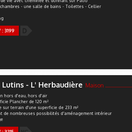
 de vie avec cheminée et donnant sur Patio
chambres - une salle de bains - Toilettes - Cellier
ng
D
 : 3199
 Lutins - L' Herbaudière
Maison
n hors d'eau, hors d'air
ficie Plancher de 120 m²
e sur terrain d'une superficie de 233 m²
nt de nombreuses possibilités d'aménagement intérieur
ge
N
 : 3215