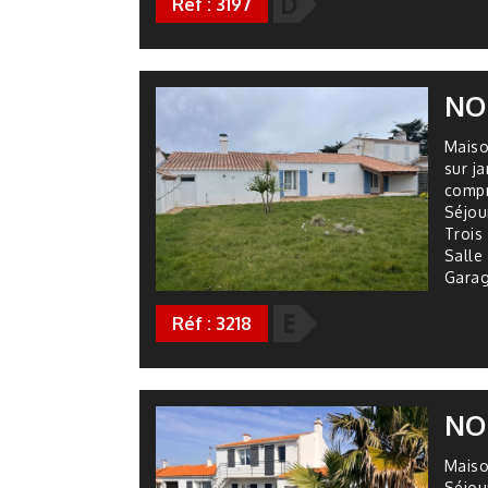
D
Réf : 3197
NO
Maiso
sur j
comp
Séjou
Trois
Salle 
Garag
E
Réf : 3218
NO
Maiso
Séjou