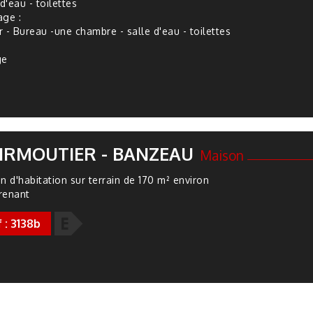
d'eau - toilettes
tage :
r - Bureau -une chambre - salle d'eau - toilettes
ge
IRMOUTIER - BANZEAU
Maison
n d'habitation sur terrain de 170 m² environ
renant
E
 : 3138b