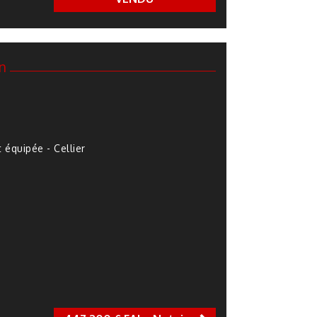
next
n
 équipée - Cellier