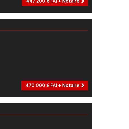
447 200 € FAI + Notaire
next
470 000 € FAI + Notaire
next