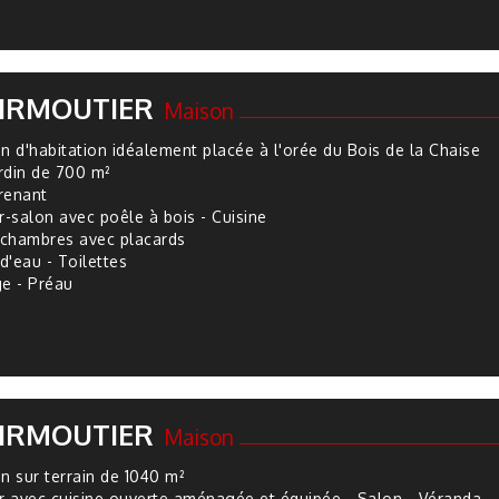
IRMOUTIER
Maison
n d'habitation idéalement placée à l'orée du Bois de la Chaise
ardin de 700 m²
renant
r-salon avec poêle à bois - Cuisine
 chambres avec placards
d'eau - Toilettes
e - Préau
IRMOUTIER
Maison
n sur terrain de 1040 m²
r avec cuisine ouverte aménagée et équipée - Salon - Véranda