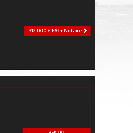
312 000 € FAI + Notaire
next
320 000 € FAI + Notaire
VENDU