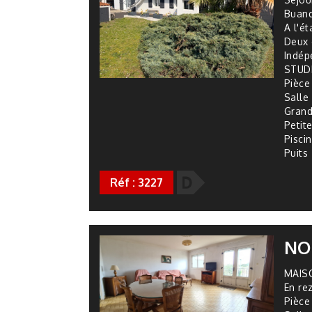
Buand
A l'ét
Deux 
Indép
STUDI
Pièce
Salle
Grand
Petit
Pisci
Puits
D
Réf : 3227
NO
MAISO
En re
Pièce