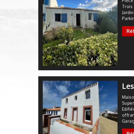
Pièce
Trois 
Jardin
Parki
Réf
Les
Maiso
Super
Edifié
offra
Gara
Réf