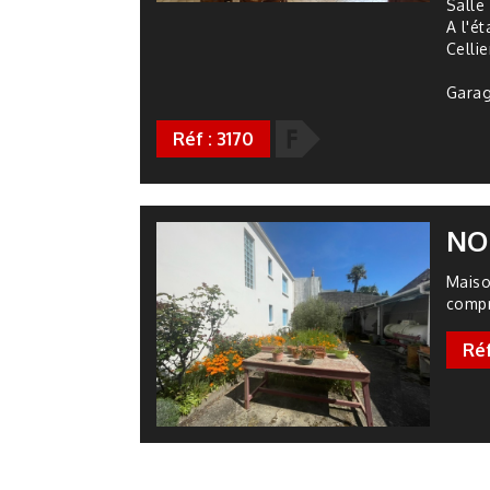
Salle 
A l'é
Cellie
Gara
F
Réf : 3170
NO
Maiso
comp
Réf